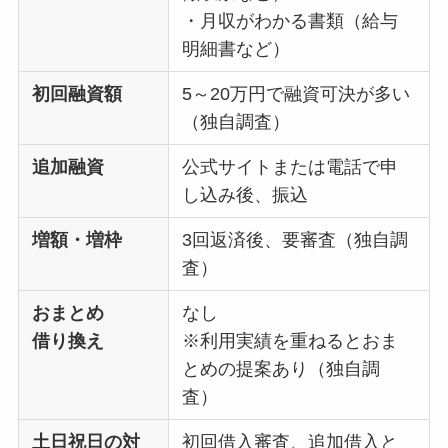
・月収がわかる書類（給与
明細書など）
初回融資額
5～20万円で融資可決が多い
（独自調査）
追加融資
公式サイトまたは電話で申
し込み後、振込
増額・増枠
3回返済後、要審査（独自調
査）
おまとめ
なし
借り換え
※利用実績を重ねるとおま
とめの提案あり（独自調
査）
土日祝日の対
初回借入審査、追加借入と