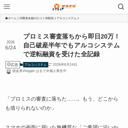
ホーム
消費者金融の口コミ体験談
アルコシステム
プロミス審査落ちから即日20万！
2026
自己破産半年でもアルコシステム
6/24
で逆転融資を受けた全記録
広告
2026年6月24日
アルコシステム
借金系Vlogger はるで＠個人再生中
「プロミスの審査に落ちた……。もう、どこから
も借りられないのか」
スマホの画面に届いた無機質な「ご希望に沿いか