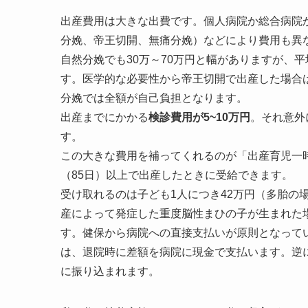
出産費用は大きな出費です。個人病院か総合病院
分娩、帝王切開、無痛分娩）などにより費用も異
自然分娩でも30万～70万円と幅がありますが、平
す。医学的な必要性から帝王切開で出産した場合
分娩では全額が自己負担となります。
出産までにかかる
検診費用が5~10万円
。それ意外
す。
この大きな費用を補ってくれるのが「出産育児一
（85日）以上で出産したときに受給できます。
受け取れるのは子ども1人につき42万円（多胎の
産によって発症した重度脳性まひの子が生まれた
す。健保から病院への直接支払いが原則となって
は、退院時に差額を病院に現金で支払います。逆
に振り込まれます。