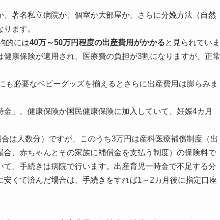
か、著名私立病院か、個室か大部屋か、さらに分娩方法（自然
なります。
均的には
40万～50万円程度の出産費用がかかる
と見られていま
は健康保険が適用され、医療費の負担が3割になりますが、正
にも必要なベビーグッズを揃えるとさらに出産費用は膨らみま
時金」。健康保険か国民健康保険に加入していて、妊娠4カ月
場合は人数分）ですが、このうち3万円は産科医療補償制度（出
場合、赤ちゃんとその家族に補償金を支払う制度）の保険料で
いて、手続きは病院で行います。出産育児一時金で不足する分
に安くて済んだ場合は、手続きをすれば1～2カ月後に指定口座