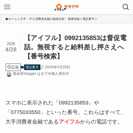
ホーム
大手・中小消費者金融の徹底比較・基礎知識
電話番号
【アイフル】0992135853は督促電
2026
話。無視すると給料差し押さえへ
4/28
【番号検索】
広告
2026年4月28日
電話番号
借金系Vlogger はるで＠個人再生中
スマホに表示された「0992135853」や
「0775033550」といった番号。これらはすべて、
大手消費者金融である
アイフル
からの電話です。