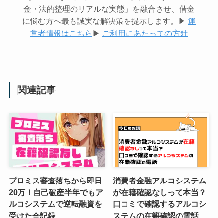
金・法的整理のリアルな実態」を融合させ、借金
に悩む方へ最も誠実な解決策を提示します。▶︎
運
営者情報はこちら
▶︎
ご利用にあたっての方針
関連記事
プロミス審査落ちから即日
消費者金融アルコシステム
20万！自己破産半年でもア
が在籍確認なしって本当？
ルコシステムで逆転融資を
口コミで確認するアルコシ
受けた全記録
ステムの在籍確認の電話