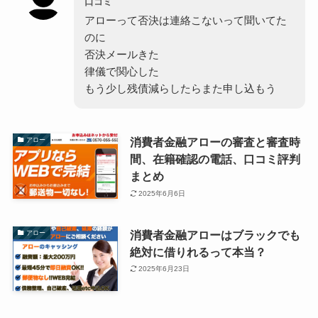
口コミ
アローって否決は連絡こないって聞いてた
のに
否決メールきた
律儀で関心した
もう少し残債減らしたらまた申し込もう
消費者金融アローの審査と審査時
アロー
間、在籍確認の電話、口コミ評判
まとめ
2025年6月6日
消費者金融アローはブラックでも
アロー
絶対に借りれるって本当？
2025年6月23日