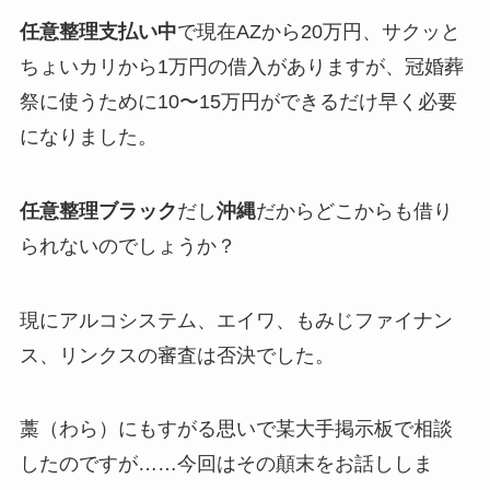
任意整理支払い中
で現在AZから20万円、サクッと
ちょいカリから1万円の借入がありますが、冠婚葬
祭に使うために10〜15万円ができるだけ早く必要
になりました。
任意整理ブラック
だし
沖縄
だからどこからも借り
られないのでしょうか？
現に
アルコシステム、エイワ、もみじファイナン
ス、リンクスの審査は否決
でした。
藁（わら）にもすがる思いで某大手掲示板で相談
したのですが……今回はその顛末をお話ししま