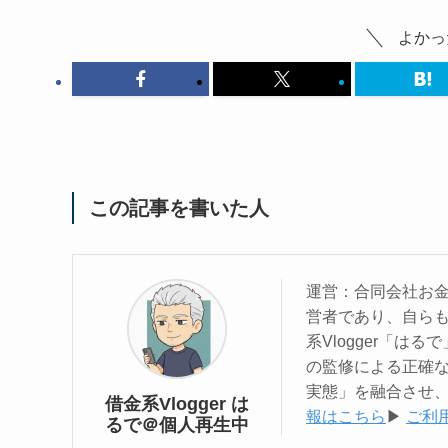
よかっ
この記事を書いた人
運営：合同会社お金
営者であり、自らも
系Vlogger「は
の監修による正確
実態」を融合させ、
借金系Vlogger は
報はこちら
▶︎
ご利
るで＠個人再生中