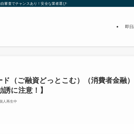
自審査でチャンスあり！安全な業者選びや審査通過のポイント、在籍確認なしの方
即日
は令和カード（ご融資どっとこむ）（消費者金融）
勧誘に注意！】
＠個人再生中