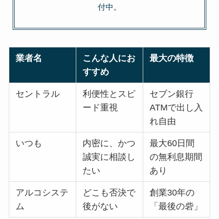
付中。
業者名
こんな人にお
最大の特徴
すすめ
セントラル
利便性とスピ
セブン銀行
ード重視
ATMで出し入
れ自由
いつも
内密に、かつ
最大60日間
誠実に相談し
の無利息期間
たい
あり
アルコシステ
どこも否決で
創業30年の
ム
後がない
「最後の砦」