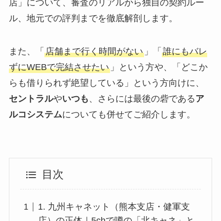
店」について、審査のリアルから独自の契約ルー
ル、地元での評判までを徹底解剖します。
また、「
店舗まで行く時間がない
」「
誰にもバレ
ずにWEBで完結させたい
」という方や、「どこか
らも借りられず絶望している」という方向けに、
セントラル
や
いつも
、さらには最後の砦である
ア
ルコシステム
についても併せてご紹介します。
目次
1. 九州キャネット（熊本支店・健軍支
店）の正体｜5chで噂の「北キャネ」と