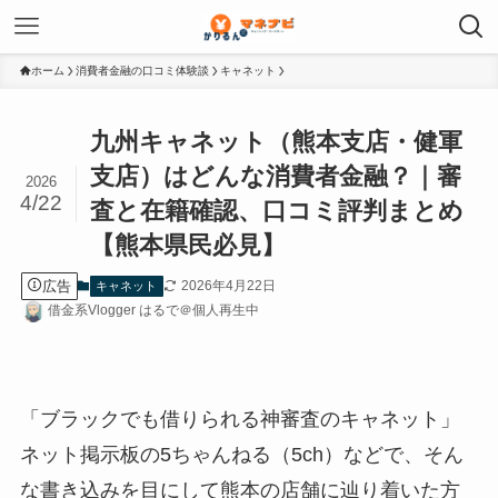
ホーム
消費者金融の口コミ体験談
キャネット
九州キャネット（熊本支店・健軍
支店）はどんな消費者金融？｜審
2026
4/22
査と在籍確認、口コミ評判まとめ
【熊本県民必見】
広告
2026年4月22日
キャネット
借金系Vlogger はるで＠個人再生中
「ブラックでも借りられる神審査のキャネット」
ネット掲示板の5ちゃんねる（5ch）などで、そん
な書き込みを目にして熊本の店舗に辿り着いた方